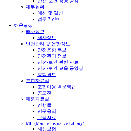
안전·보건 경영 방침
재무현황
예산 및 결산
업무추진비
해운광장
해사정보
해사정보
안전관리 및 운항정보
안전운항 특보
안전관리 정보
안전·보건 관련 자료
안전·보건 교육 동영상
항행경보
조합자료실
조합이용 백문백답
공모전
해운자료실
간행물
연구용역
교육자료
MIL(Marine Insurance Library)
해상보험