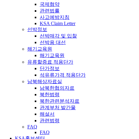
국제협약
관련법률
사고예방지침
KSA Claim Letter
선박정보
선박매각 및 입찰
선박용 대선
해기교육원
해기교육원
유류할증료 적용단가
단가정보
석유류가격 적용단가
남북해상자료실
남북한협의자료
북한법령
북한관련분석자료
관계부처 발간물
해설서
관련법령
FAQ
FAQ
KSA홍보센터