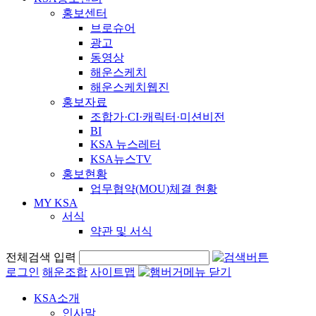
홍보센터
브로슈어
광고
동영상
해운스케치
해운스케치웹진
홍보자료
조합가·CI·캐릭터·미션비전
BI
KSA 뉴스레터
KSA뉴스TV
홍보현황
업무협약(MOU)체결 현황
MY KSA
서식
약관 및 서식
전체검색 입력
로그인
해운조합
사이트맵
KSA소개
인사말